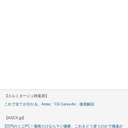
Okinos
ARGB
Cables
Cover Kit
2026年7月
29日
特集
【エルミタージュ秋葉原】
これで全てが分かる。Antec「C6 Curve Air」徹底解説
【ASCII.jp】
3万円のミニPC！価格だけならマジ優勝、これをどう使うのかで俺達が