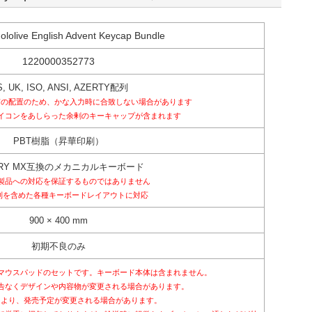
 hololive English Advent Keycap Bundle
1220000352773
S, UK, ISO, ANSI, AZERTY配列
有の配置のため、かな入力時に合致しない場合があります
イコンをあしらった余剰のキーキャップが含まれます
PBT樹脂（昇華印刷）
RRY MX互換のメカニカルキーボード
製品への対応を保証するものではありません
配列を含めた各種キーボードレイアウトに対応
900 × 400 mm
初期不良のみ
マウスパッドのセットです。キーボード本体は含まれません。
告なくデザインや内容物が変更される場合があります。
により、発売予定が変更される場合があります。