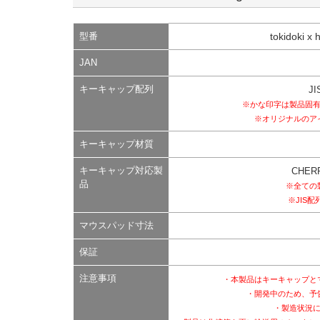
型番
tokidoki x
JAN
キーキャップ配列
JI
※かな印字は製品固
※オリジナルのア
キーキャップ材質
キーキャップ対応製
CHE
品
※全ての
※JIS
マウスパッド寸法
保証
注意事項
・本製品はキーキャップと
・開発中のため、予
・製造状況