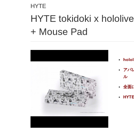
HYTE
HYTE tokidoki x hololive English Advent Keycap
+ Mouse Pad
holo
アパ
ル
全面
HYTE