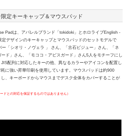
ラボレーション限定キーキャップ＆マウスパッド
cap + Mouse Padは、アパレルブランド「tokidoki」とホロライブEnglish -
た、限定デザインのキーキャップとマウスパッドのセットモデルで
ent-のメンバー「シオリ・ノヴェラ 」 さん、「古石ビジュー」さん、「ネ
ガード」さん、「モココ・アビスガード」さん5人をモチーフにし
JIS配列に対応したキーの他、異なるカラーやアイコンを配置し
摩耗に強い昇華印刷を使用しています。マウスパッドは約900
トし、キーボードからマウスまでデスク全体をカバーすることが
ボードとの対応を保証するものではありません）