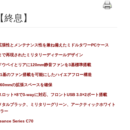
C70【終息】
拡張性とメンテナンス性を兼ね備えたミドルタワーPCケース
まで再現されたミリタリーディテールデザイン
ドウベイとリアに120mm静音ファンを3基標準搭載
11基のファン搭載を可能にしたハイエアフロー構造
460mmの拡張スペースを確保
ロット×8で3-wayに対応、フロントUSB 3.0×2ポート搭載
メタルブラック、ミリタリーグリーン、アークティックホワイト
カラー
eance Series C70