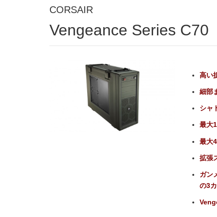
CORSAIR
Vengeance Series 
高い
細部
シャ
最大
最大
拡張ス
ガン
の3
Veng