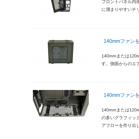
フロントパネル内
に溜まりやすいチ
140mmファ
140mmまたは1
す。側面からのエ
140mmファ
140mmまたは1
の多いグラフィッ
アフローを作り出