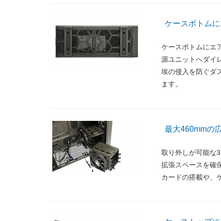
ケースボトムに
ケースボトムにエ
源ユニットへダイ
埃の侵入を防ぐダ
ます。
最大460mm
取り外しが可能な3
拡張スペースを確
カードの搭載や、