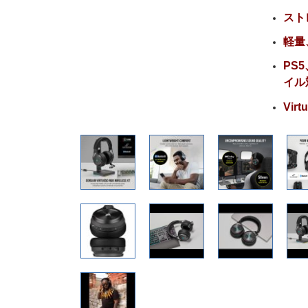
スト
軽量
PS5
イル
Vir