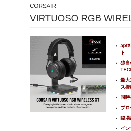
CORSAIR
VIRTUOSO RGB WIRE
ap
ト
独自の
TEC
最大
ス接
同時
ブロ
臨場感
イン