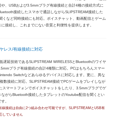
や、USBおよび3.5mmプラグ有線接続と合計4種の接続方式に
uetooth接続したスマホで通話しながらSLIPSTREAM接続した
を聞くなど同時接続にも対応。ボイスチャット、動画配信とゲーム
スに接続し、これまでにない音質と利便性を提供します。
ヤレス/有線接続に対応
遅延技術であるSLIPSTREAM WIRELESSとBluetoothのワイヤ
3.5mmプラグ有線接続の合計4種類に対応。PCはもちろんスマー
intendo Switchなどあらゆるデバイスに対応します。更に、異な
複数接続に対応。SLIPSTREAM接続でPCゲームをプレイしなが
接続したスマートフォンでボイスチャットをしたり、3.5mmプラグでゲ
がらBluetooth接続したタブレットのYoutube配信を聞くとい
です。
有線接続は自由に2つ組み合わせ可能ですが、SLIPSTREAMとUSB有
応していません