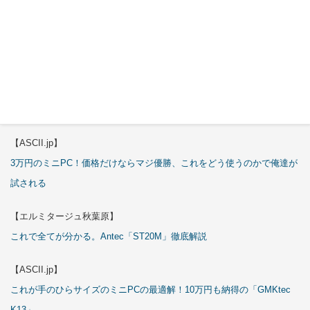
特集
【エルミタージュ秋葉原】
これで全てが分かる。Antec「C6 Curve Air」徹底解説
【ASCII.jp】
3万円のミニPC！価格だけならマジ優勝、これをどう使うのかで俺達が
試される
【エルミタージュ秋葉原】
これで全てが分かる。Antec「ST20M」徹底解説
【ASCII.jp】
これが手のひらサイズのミニPCの最適解！10万円も納得の「GMKtec
K13」