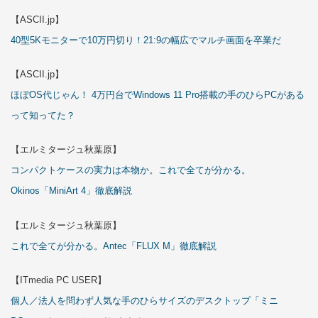
【ASCII.jp】
40型5Kモニターで10万円切り！21:9の幅広でマルチ画面を卒業だ
【ASCII.jp】
ほぼOS代じゃん！ 4万円台でWindows 11 Pro搭載の手のひらPCがある
って知ってた？
【エルミタージュ秋葉原】
コンパクトケースの実力は本物か。これで全てが分かる。
Okinos「MiniArt 4」徹底解説
【エルミタージュ秋葉原】
これで全てが分かる。Antec「FLUX M」徹底解説
【ITmedia PC USER】
個人／法人を問わず人気な手のひらサイズのデスクトップ「ミニ