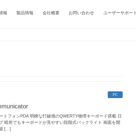
情報
製品情報
会社概要
お問い合わせ
ユーザーサポー
PC
unicator
ンチスマートフォンPDA 明瞭な打鍵感のQWERTY物理キーボード搭載 日
プ 暗所でもキーボードが見やすい段階式バックライト 画面を開
[…]