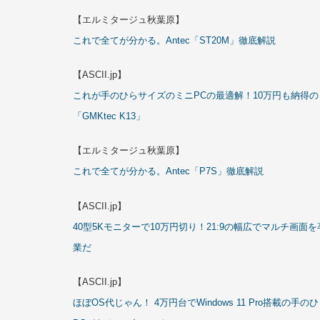
【エルミタージュ秋葉原】
これで全てが分かる。Antec「ST20M」徹底解説
【ASCII.jp】
これが手のひらサイズのミニPCの最適解！10万円も納得の
「GMKtec K13」
【エルミタージュ秋葉原】
これで全てが分かる。Antec「P7S」徹底解説
【ASCII.jp】
40型5Kモニターで10万円切り！21:9の幅広でマルチ画面を
業だ
【ASCII.jp】
ほぼOS代じゃん！ 4万円台でWindows 11 Pro搭載の手の