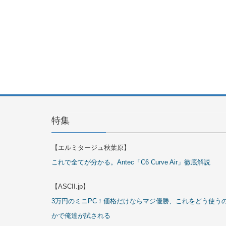
特集
【エルミタージュ秋葉原】
これで全てが分かる。Antec「C6 Curve Air」徹底解説
【ASCII.jp】
3万円のミニPC！価格だけならマジ優勝、これをどう使う
かで俺達が試される