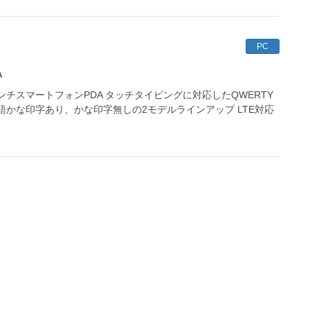
PC
A
5.9インチスマートフォンPDA タッチタイピングに対応したQWERTY
本語かな印字あり、かな印字無しの2モデルラインアップ LTE対応