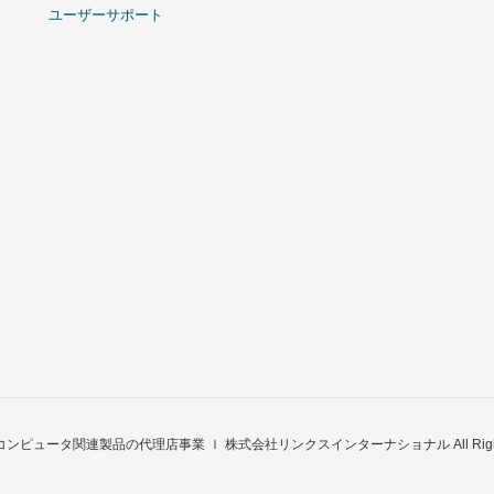
ユーザーサポート
t © コンピュータ関連製品の代理店事業 ｌ 株式会社リンクスインターナショナル All Rights 