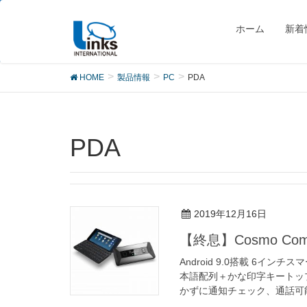
製品
ホーム
新着
HOME
製品情報
PC
PDA
PDA
2019年12月16日
【終息】Cosmo Comm
Android 9.0搭載 6イ
本語配列＋かな印字キートッ
かずに通知チェック、通話可能 