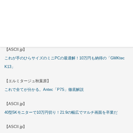
3万円のミニPC！価格だけならマジ優勝、これをどう使うのかで俺達が
試される
【エルミタージュ秋葉原】
これで全てが分かる。Antec「ST20M」徹底解説
【ASCII.jp】
これが手のひらサイズのミニPCの最適解！10万円も納得の「GMKtec
K13」
【エルミタージュ秋葉原】
これで全てが分かる。Antec「P7S」徹底解説
【ASCII.jp】
40型5Kモニターで10万円切り！21:9の幅広でマルチ画面を卒業だ
【ASCII.jp】