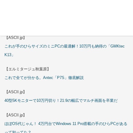
試される
【エルミタージュ秋葉原】
これで全てが分かる。Antec「ST20M」徹底解説
【ASCII.jp】
これが手のひらサイズのミニPCの最適解！10万円も納得の「GMKtec
K13」
【エルミタージュ秋葉原】
これで全てが分かる。Antec「P7S」徹底解説
【ASCII.jp】
40型5Kモニターで10万円切り！21:9の幅広でマルチ画面を卒業だ
【ASCII.jp】
ほぼOS代じゃん！ 4万円台でWindows 11 Pro搭載の手のひらPCがある
って知ってた？