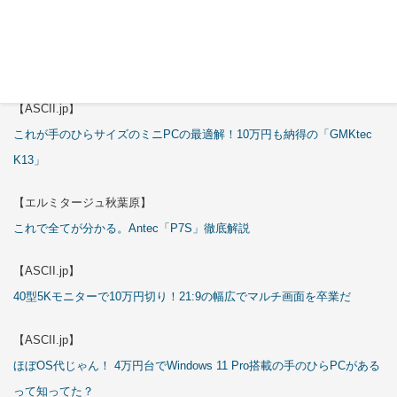
【エルミタージュ秋葉原】
これで全てが分かる。Antec「ST20M」徹底解説
【ASCII.jp】
これが手のひらサイズのミニPCの最適解！10万円も納得の「GMKtec
K13」
【エルミタージュ秋葉原】
これで全てが分かる。Antec「P7S」徹底解説
【ASCII.jp】
40型5Kモニターで10万円切り！21:9の幅広でマルチ画面を卒業だ
【ASCII.jp】
ほぼOS代じゃん！ 4万円台でWindows 11 Pro搭載の手のひらPCがある
って知ってた？