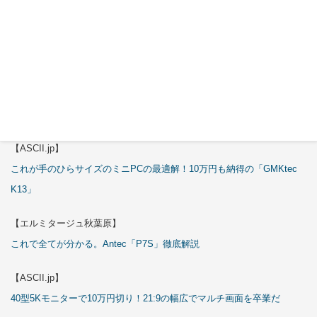
【ASCII.jp】
3万円のミニPC！価格だけならマジ優勝、これをどう使うのかで俺達が
試される
【エルミタージュ秋葉原】
これで全てが分かる。Antec「ST20M」徹底解説
【ASCII.jp】
これが手のひらサイズのミニPCの最適解！10万円も納得の「GMKtec
K13」
【エルミタージュ秋葉原】
これで全てが分かる。Antec「P7S」徹底解説
【ASCII.jp】
40型5Kモニターで10万円切り！21:9の幅広でマルチ画面を卒業だ