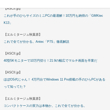
【ASCII.jp】
これが手のひらサイズのミニPCの最適解！10万円も納得の「GMKtec
K13」
【エルミタージュ秋葉原】
これで全てが分かる。Antec「P7S」徹底解説
【ASCII.jp】
40型5Kモニターで10万円切り！21:9の幅広でマルチ画面を卒業だ
【ASCII.jp】
ほぼOS代じゃん！ 4万円台でWindows 11 Pro搭載の手のひらPCがある
って知ってた？
【エルミタージュ秋葉原】
コンパクトケースの実力は本物か。これで全てが分かる。