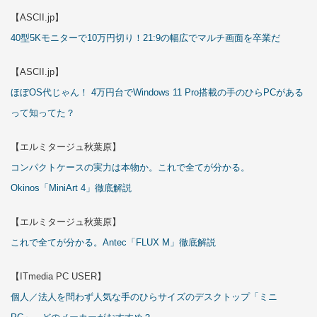
【ASCII.jp】
40型5Kモニターで10万円切り！21:9の幅広でマルチ画面を卒業だ
【ASCII.jp】
ほぼOS代じゃん！ 4万円台でWindows 11 Pro搭載の手のひらPCがある
って知ってた？
【エルミタージュ秋葉原】
コンパクトケースの実力は本物か。これで全てが分かる。
Okinos「MiniArt 4」徹底解説
【エルミタージュ秋葉原】
これで全てが分かる。Antec「FLUX M」徹底解説
【ITmedia PC USER】
個人／法人を問わず人気な手のひらサイズのデスクトップ「ミニ