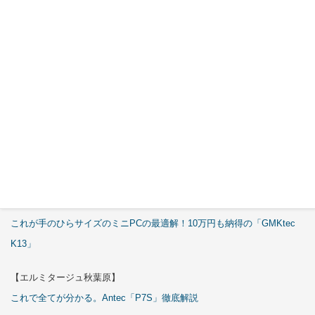
【エルミタージュ秋葉原】
これで全てが分かる。Antec「C6 Curve Air」徹底解説
【ASCII.jp】
3万円のミニPC！価格だけならマジ優勝、これをどう使うのかで俺達が
試される
【エルミタージュ秋葉原】
これで全てが分かる。Antec「ST20M」徹底解説
【ASCII.jp】
これが手のひらサイズのミニPCの最適解！10万円も納得の「GMKtec
K13」
【エルミタージュ秋葉原】
これで全てが分かる。Antec「P7S」徹底解説