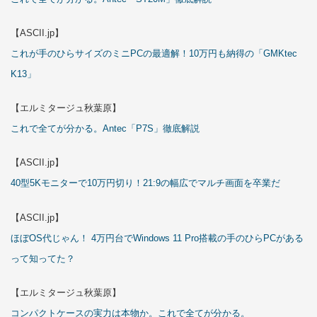
【ASCII.jp】
これが手のひらサイズのミニPCの最適解！10万円も納得の「GMKtec
K13」
【エルミタージュ秋葉原】
これで全てが分かる。Antec「P7S」徹底解説
【ASCII.jp】
40型5Kモニターで10万円切り！21:9の幅広でマルチ画面を卒業だ
【ASCII.jp】
ほぼOS代じゃん！ 4万円台でWindows 11 Pro搭載の手のひらPCがある
って知ってた？
【エルミタージュ秋葉原】
コンパクトケースの実力は本物か。これで全てが分かる。