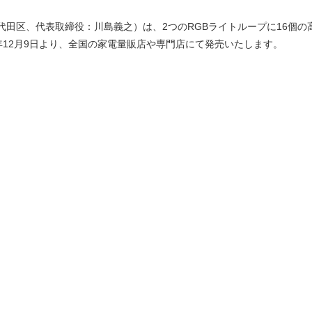
、代表取締役：川島義之）は、2つのRGBライトループに16個の高輝度LE
GBを2017年12月9日より、全国の家電量販店や専門店にて発売いたします。