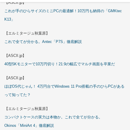
【ASCII.jp】
これが手のひらサイズのミニPCの最適解！10万円も納得の「GMKtec
K13」
【エルミタージュ秋葉原】
これで全てが分かる。Antec「P7S」徹底解説
【ASCII.jp】
40型5Kモニターで10万円切り！21:9の幅広でマルチ画面を卒業だ
【ASCII.jp】
ほぼOS代じゃん！ 4万円台でWindows 11 Pro搭載の手のひらPCがある
って知ってた？
【エルミタージュ秋葉原】
コンパクトケースの実力は本物か。これで全てが分かる。
Okinos「MiniArt 4」徹底解説