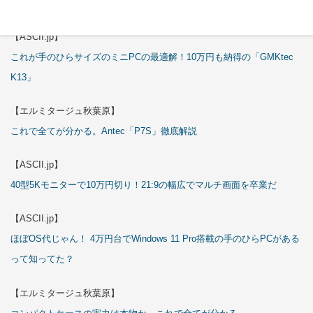
これで全てが分かる。Antec「ST20M」徹底解説
【ASCII.jp】
これが手のひらサイズのミニPCの最適解！10万円も納得の「GMKtec
K13」
【エルミタージュ秋葉原】
これで全てが分かる。Antec「P7S」徹底解説
【ASCII.jp】
40型5Kモニターで10万円切り！21:9の幅広でマルチ画面を卒業だ
【ASCII.jp】
ほぼOS代じゃん！ 4万円台でWindows 11 Pro搭載の手のひらPCがある
って知ってた？
【エルミタージュ秋葉原】