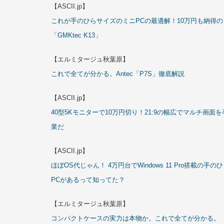
【ASCII.jp】
これが手のひらサイズのミニPCの最適解！10万円も納得の
「GMKtec K13」
【エルミタージュ秋葉原】
これで全てが分かる。Antec「P7S」徹底解説
【ASCII.jp】
40型5Kモニターで10万円切り！21:9の幅広でマルチ画面を
業だ
【ASCII.jp】
ほぼOS代じゃん！ 4万円台でWindows 11 Pro搭載の手の
PCがあるって知ってた？
【エルミタージュ秋葉原】
コンパクトケースの実力は本物か。これで全てが分かる。