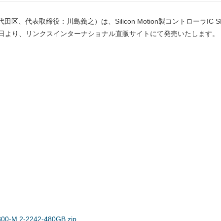
締役：川島義之）は、Silicon Motion製コントローラIC SM2246XT
018年7月21日より、リンクスインターナショナル直販サイトにて発売いたします。
N800-M.2-2242-480GB.zip