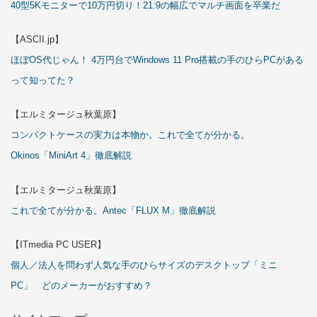
40型5Kモニターで10万円切り！21:9の幅広でマルチ画面を卒業だ
【ASCII.jp】
ほぼOS代じゃん！ 4万円台でWindows 11 Pro搭載の手のひらPCがある
って知ってた？
【エルミタージュ秋葉原】
コンパクトケースの実力は本物か。これで全てが分かる。
Okinos「MiniArt 4」徹底解説
【エルミタージュ秋葉原】
これで全てが分かる。Antec「FLUX M」徹底解説
【ITmedia PC USER】
個人／法人を問わず人気な手のひらサイズのデスクトップ「ミニ
PC」 どのメーカーがおすすめ？