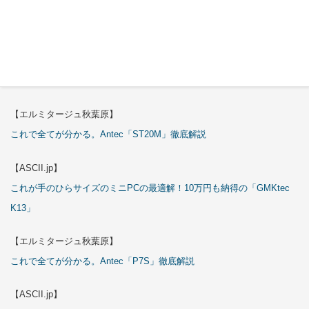
これで全てが分かる。Antec「C6 Curve Air」徹底解説
【ASCII.jp】
3万円のミニPC！価格だけならマジ優勝、これをどう使うのかで俺達が
試される
【エルミタージュ秋葉原】
これで全てが分かる。Antec「ST20M」徹底解説
【ASCII.jp】
これが手のひらサイズのミニPCの最適解！10万円も納得の「GMKtec
K13」
【エルミタージュ秋葉原】
これで全てが分かる。Antec「P7S」徹底解説
【ASCII.jp】