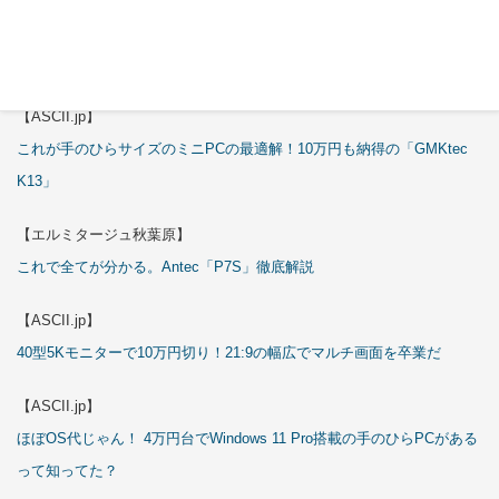
【エルミタージュ秋葉原】
これで全てが分かる。Antec「ST20M」徹底解説
【ASCII.jp】
これが手のひらサイズのミニPCの最適解！10万円も納得の「GMKtec
K13」
【エルミタージュ秋葉原】
これで全てが分かる。Antec「P7S」徹底解説
【ASCII.jp】
40型5Kモニターで10万円切り！21:9の幅広でマルチ画面を卒業だ
【ASCII.jp】
ほぼOS代じゃん！ 4万円台でWindows 11 Pro搭載の手のひらPCがある
って知ってた？