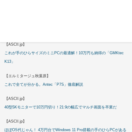
試される
【エルミタージュ秋葉原】
これで全てが分かる。Antec「ST20M」徹底解説
【ASCII.jp】
これが手のひらサイズのミニPCの最適解！10万円も納得の「GMKtec
K13」
【エルミタージュ秋葉原】
これで全てが分かる。Antec「P7S」徹底解説
【ASCII.jp】
40型5Kモニターで10万円切り！21:9の幅広でマルチ画面を卒業だ
【ASCII.jp】
ほぼOS代じゃん！ 4万円台でWindows 11 Pro搭載の手のひらPCがある