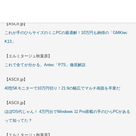
【エルミタージュ秋葉原】
これで全てが分かる。Antec「ST20M」徹底解説
【ASCII.jp】
これが手のひらサイズのミニPCの最適解！10万円も納得の「GMKtec
K13」
【エルミタージュ秋葉原】
これで全てが分かる。Antec「P7S」徹底解説
【ASCII.jp】
40型5Kモニターで10万円切り！21:9の幅広でマルチ画面を卒業だ
【ASCII.jp】
ほぼOS代じゃん！ 4万円台でWindows 11 Pro搭載の手のひらPCがある
って知ってた？
【エルミタージュ秋葉原】