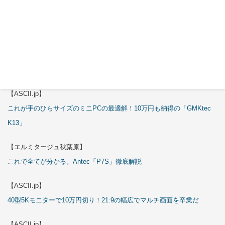
【ASCII.jp】
3万円のミニPC！価格だけならマジ優勝、これをどう使うのかで俺達が
試される
【エルミタージュ秋葉原】
これで全てが分かる。Antec「ST20M」徹底解説
【ASCII.jp】
これが手のひらサイズのミニPCの最適解！10万円も納得の「GMKtec
K13」
【エルミタージュ秋葉原】
これで全てが分かる。Antec「P7S」徹底解説
【ASCII.jp】
40型5Kモニターで10万円切り！21:9の幅広でマルチ画面を卒業だ
【ASCII.jp】