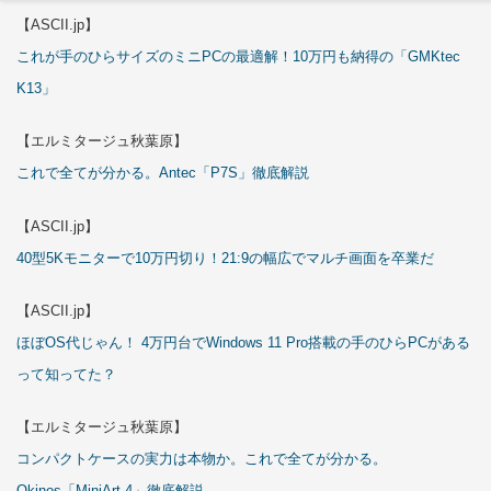
【ASCII.jp】
これが手のひらサイズのミニPCの最適解！10万円も納得の「GMKtec
K13」
【エルミタージュ秋葉原】
これで全てが分かる。Antec「P7S」徹底解説
【ASCII.jp】
40型5Kモニターで10万円切り！21:9の幅広でマルチ画面を卒業だ
【ASCII.jp】
ほぼOS代じゃん！ 4万円台でWindows 11 Pro搭載の手のひらPCがある
って知ってた？
【エルミタージュ秋葉原】
コンパクトケースの実力は本物か。これで全てが分かる。
Okinos「MiniArt 4」徹底解説