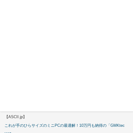
特集
【エルミタージュ秋葉原】
これで全てが分かる。Antec「C6 Curve Air」徹底解説
【ASCII.jp】
3万円のミニPC！価格だけならマジ優勝、これをどう使うのかで俺達が
試される
【エルミタージュ秋葉原】
これで全てが分かる。Antec「ST20M」徹底解説
【ASCII.jp】
これが手のひらサイズのミニPCの最適解！10万円も納得の「GMKtec