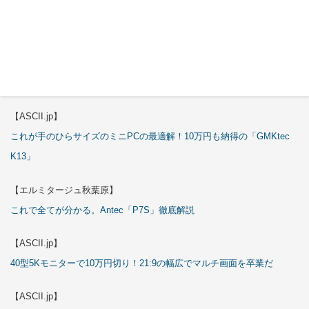
3万円のミニPC！価格だけならマジ優勝、これをどう使うのかで俺達が
試される
【エルミタージュ秋葉原】
これで全てが分かる。Antec「ST20M」徹底解説
【ASCII.jp】
これが手のひらサイズのミニPCの最適解！10万円も納得の「GMKtec
K13」
【エルミタージュ秋葉原】
これで全てが分かる。Antec「P7S」徹底解説
【ASCII.jp】
40型5Kモニターで10万円切り！21:9の幅広でマルチ画面を卒業だ
【ASCII.jp】