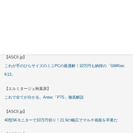
【ASCII.jp】
3万円のミニPC！価格だけならマジ優勝、これをどう使うのかで俺達が
試される
【エルミタージュ秋葉原】
これで全てが分かる。Antec「ST20M」徹底解説
【ASCII.jp】
これが手のひらサイズのミニPCの最適解！10万円も納得の「GMKtec
K13」
【エルミタージュ秋葉原】
これで全てが分かる。Antec「P7S」徹底解説
【ASCII.jp】
40型5Kモニターで10万円切り！21:9の幅広でマルチ画面を卒業だ