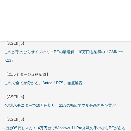
試される
【エルミタージュ秋葉原】
これで全てが分かる。Antec「ST20M」徹底解説
【ASCII.jp】
これが手のひらサイズのミニPCの最適解！10万円も納得の「GMKtec
K13」
【エルミタージュ秋葉原】
これで全てが分かる。Antec「P7S」徹底解説
【ASCII.jp】
40型5Kモニターで10万円切り！21:9の幅広でマルチ画面を卒業だ
【ASCII.jp】
ほぼOS代じゃん！ 4万円台でWindows 11 Pro搭載の手のひらPCがある