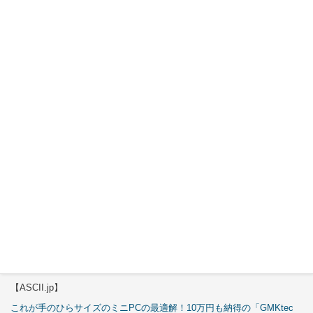
特集
【エルミタージュ秋葉原】
これで全てが分かる。Antec「C6 Curve Air」徹底解説
【ASCII.jp】
3万円のミニPC！価格だけならマジ優勝、これをどう使うのかで俺達が
試される
【エルミタージュ秋葉原】
これで全てが分かる。Antec「ST20M」徹底解説
【ASCII.jp】
これが手のひらサイズのミニPCの最適解！10万円も納得の「GMKtec