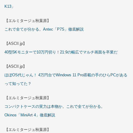
K13」
【エルミタージュ秋葉原】
これで全てが分かる。Antec「P7S」徹底解説
【ASCII.jp】
40型5Kモニターで10万円切り！21:9の幅広でマルチ画面を卒業だ
【ASCII.jp】
ほぼOS代じゃん！ 4万円台でWindows 11 Pro搭載の手のひらPCがある
って知ってた？
【エルミタージュ秋葉原】
コンパクトケースの実力は本物か。これで全てが分かる。
Okinos「MiniArt 4」徹底解説
【エルミタージュ秋葉原】