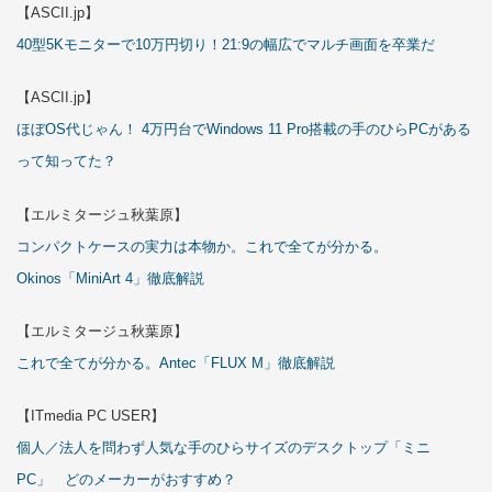
【ASCII.jp】
40型5Kモニターで10万円切り！21:9の幅広でマルチ画面を卒業だ
【ASCII.jp】
ほぼOS代じゃん！ 4万円台でWindows 11 Pro搭載の手のひらPCがある
って知ってた？
【エルミタージュ秋葉原】
コンパクトケースの実力は本物か。これで全てが分かる。
Okinos「MiniArt 4」徹底解説
【エルミタージュ秋葉原】
これで全てが分かる。Antec「FLUX M」徹底解説
【ITmedia PC USER】
個人／法人を問わず人気な手のひらサイズのデスクトップ「ミニ
PC」 どのメーカーがおすすめ？