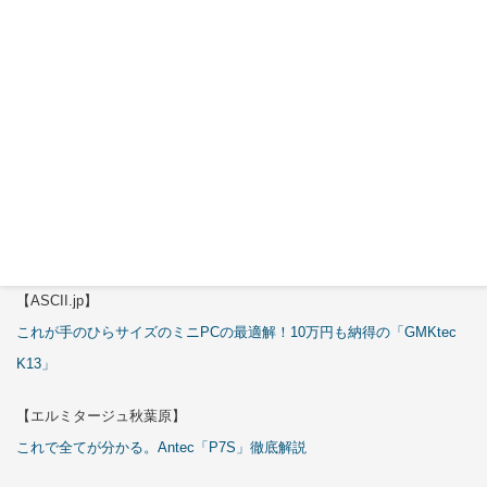
【エルミタージュ秋葉原】
これで全てが分かる。Antec「C6 Curve Air」徹底解説
【ASCII.jp】
3万円のミニPC！価格だけならマジ優勝、これをどう使うのかで俺達が
試される
【エルミタージュ秋葉原】
これで全てが分かる。Antec「ST20M」徹底解説
【ASCII.jp】
これが手のひらサイズのミニPCの最適解！10万円も納得の「GMKtec
K13」
【エルミタージュ秋葉原】
これで全てが分かる。Antec「P7S」徹底解説