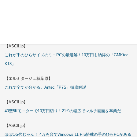
試される
【エルミタージュ秋葉原】
これで全てが分かる。Antec「ST20M」徹底解説
【ASCII.jp】
これが手のひらサイズのミニPCの最適解！10万円も納得の「GMKtec
K13」
【エルミタージュ秋葉原】
これで全てが分かる。Antec「P7S」徹底解説
【ASCII.jp】
40型5Kモニターで10万円切り！21:9の幅広でマルチ画面を卒業だ
【ASCII.jp】
ほぼOS代じゃん！ 4万円台でWindows 11 Pro搭載の手のひらPCがある