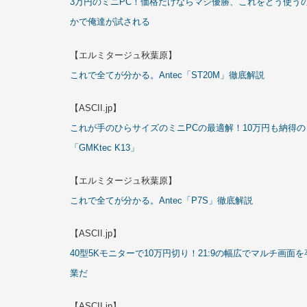
3万円のミニPC！価格だけならマジ優勝、これをどう使う
かで俺達が試される
【エルミタージュ秋葉原】
これで全てが分かる。Antec「ST20M」徹底解説
【ASCII.jp】
これが手のひらサイズのミニPCの最適解！10万円も納得の
「GMKtec K13」
【エルミタージュ秋葉原】
これで全てが分かる。Antec「P7S」徹底解説
【ASCII.jp】
40型5Kモニターで10万円切り！21:9の幅広でマルチ画面を
業だ
【ASCII.jp】