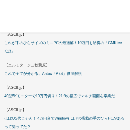
【エルミタージュ秋葉原】
これで全てが分かる。Antec「ST20M」徹底解説
【ASCII.jp】
これが手のひらサイズのミニPCの最適解！10万円も納得の「GMKtec
K13」
【エルミタージュ秋葉原】
これで全てが分かる。Antec「P7S」徹底解説
【ASCII.jp】
40型5Kモニターで10万円切り！21:9の幅広でマルチ画面を卒業だ
【ASCII.jp】
ほぼOS代じゃん！ 4万円台でWindows 11 Pro搭載の手のひらPCがある
って知ってた？