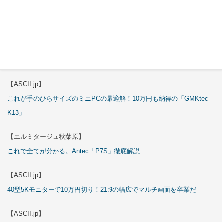
3万円のミニPC！価格だけならマジ優勝、これをどう使うのかで俺達が
試される
【エルミタージュ秋葉原】
これで全てが分かる。Antec「ST20M」徹底解説
【ASCII.jp】
これが手のひらサイズのミニPCの最適解！10万円も納得の「GMKtec
K13」
【エルミタージュ秋葉原】
これで全てが分かる。Antec「P7S」徹底解説
【ASCII.jp】
40型5Kモニターで10万円切り！21:9の幅広でマルチ画面を卒業だ
【ASCII.jp】