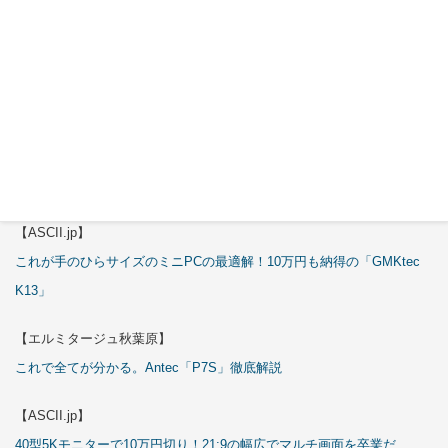
これで全てが分かる。Antec「C6 Curve Air」徹底解説
【ASCII.jp】
3万円のミニPC！価格だけならマジ優勝、これをどう使うのかで俺達が
試される
【エルミタージュ秋葉原】
これで全てが分かる。Antec「ST20M」徹底解説
【ASCII.jp】
これが手のひらサイズのミニPCの最適解！10万円も納得の「GMKtec
K13」
【エルミタージュ秋葉原】
これで全てが分かる。Antec「P7S」徹底解説
【ASCII.jp】
40型5Kモニターで10万円切り！21:9の幅広でマルチ画面を卒業だ