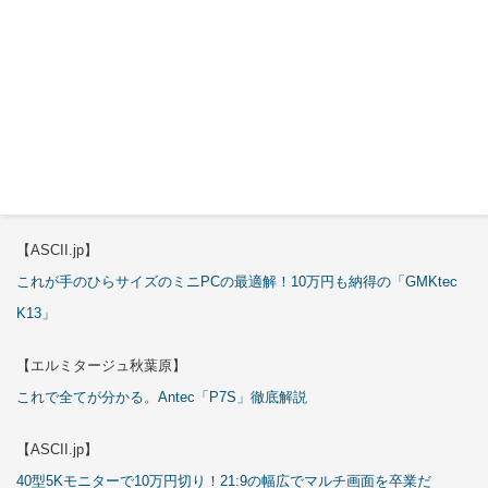
【ASCII.jp】
3万円のミニPC！価格だけならマジ優勝、これをどう使うのかで俺達が
試される
【エルミタージュ秋葉原】
これで全てが分かる。Antec「ST20M」徹底解説
【ASCII.jp】
これが手のひらサイズのミニPCの最適解！10万円も納得の「GMKtec
K13」
【エルミタージュ秋葉原】
これで全てが分かる。Antec「P7S」徹底解説
【ASCII.jp】
40型5Kモニターで10万円切り！21:9の幅広でマルチ画面を卒業だ