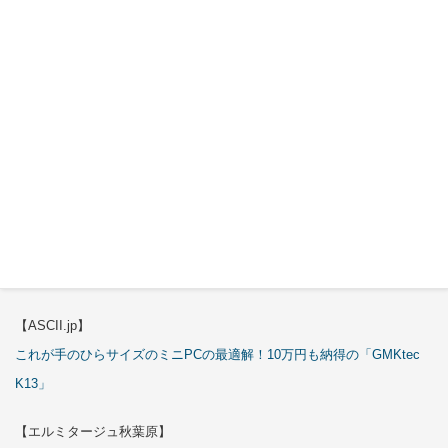
特集
【エルミタージュ秋葉原】
これで全てが分かる。Antec「C6 Curve Air」徹底解説
【ASCII.jp】
3万円のミニPC！価格だけならマジ優勝、これをどう使うのかで俺達が
試される
【エルミタージュ秋葉原】
これで全てが分かる。Antec「ST20M」徹底解説
【ASCII.jp】
これが手のひらサイズのミニPCの最適解！10万円も納得の「GMKtec
K13」
【エルミタージュ秋葉原】