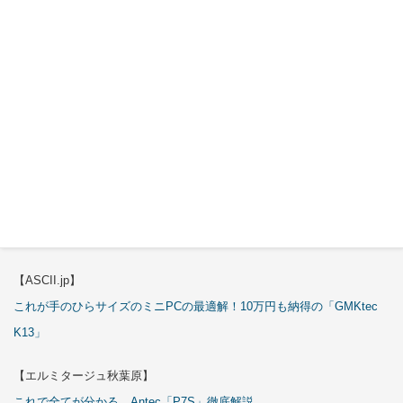
【エルミタージュ秋葉原】
これで全てが分かる。Antec「C6 Curve Air」徹底解説
【ASCII.jp】
3万円のミニPC！価格だけならマジ優勝、これをどう使うのかで俺達が
試される
【エルミタージュ秋葉原】
これで全てが分かる。Antec「ST20M」徹底解説
【ASCII.jp】
これが手のひらサイズのミニPCの最適解！10万円も納得の「GMKtec
K13」
【エルミタージュ秋葉原】
これで全てが分かる。Antec「P7S」徹底解説