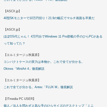
【ASCII.jp】
40型5Kモニターで10万円切り！21:9の幅広でマルチ画面を卒業だ
【ASCII.jp】
ほぼOS代じゃん！ 4万円台でWindows 11 Pro搭載の手のひらPCがある
って知ってた？
【エルミタージュ秋葉原】
コンパクトケースの実力は本物か。これで全てが分かる。
Okinos「MiniArt 4」徹底解説
【エルミタージュ秋葉原】
これで全てが分かる。Antec「FLUX M」徹底解説
【ITmedia PC USER】
個人／法人を問わず人気な手のひらサイズのデスクトップ「ミニ