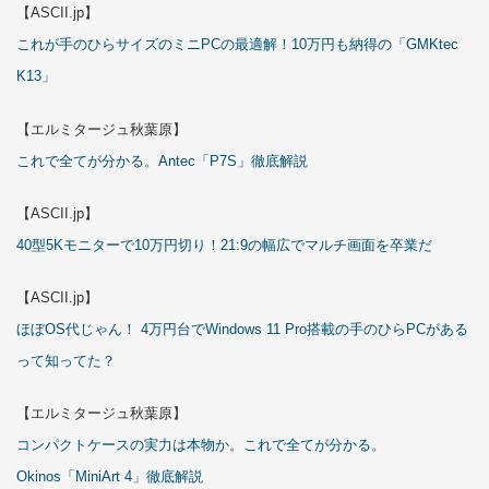
【ASCII.jp】
これが手のひらサイズのミニPCの最適解！10万円も納得の「GMKtec
K13」
【エルミタージュ秋葉原】
これで全てが分かる。Antec「P7S」徹底解説
【ASCII.jp】
40型5Kモニターで10万円切り！21:9の幅広でマルチ画面を卒業だ
【ASCII.jp】
ほぼOS代じゃん！ 4万円台でWindows 11 Pro搭載の手のひらPCがある
って知ってた？
【エルミタージュ秋葉原】
コンパクトケースの実力は本物か。これで全てが分かる。
Okinos「MiniArt 4」徹底解説