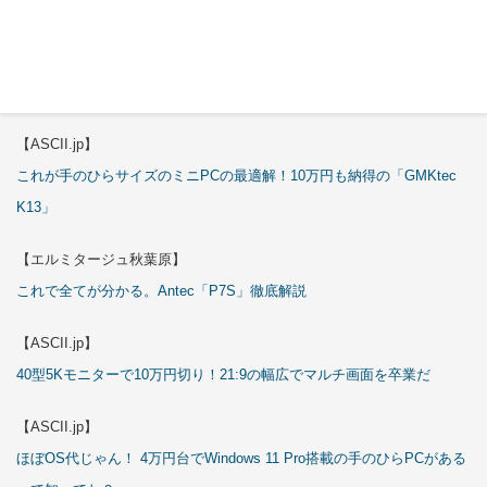
試される
【エルミタージュ秋葉原】
これで全てが分かる。Antec「ST20M」徹底解説
【ASCII.jp】
これが手のひらサイズのミニPCの最適解！10万円も納得の「GMKtec
K13」
【エルミタージュ秋葉原】
これで全てが分かる。Antec「P7S」徹底解説
【ASCII.jp】
40型5Kモニターで10万円切り！21:9の幅広でマルチ画面を卒業だ
【ASCII.jp】
ほぼOS代じゃん！ 4万円台でWindows 11 Pro搭載の手のひらPCがある