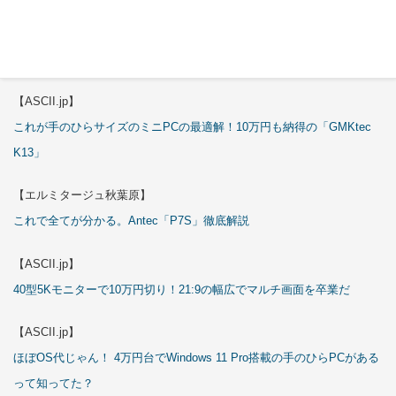
【エルミタージュ秋葉原】
これで全てが分かる。Antec「ST20M」徹底解説
【ASCII.jp】
これが手のひらサイズのミニPCの最適解！10万円も納得の「GMKtec
K13」
【エルミタージュ秋葉原】
これで全てが分かる。Antec「P7S」徹底解説
【ASCII.jp】
40型5Kモニターで10万円切り！21:9の幅広でマルチ画面を卒業だ
【ASCII.jp】
ほぼOS代じゃん！ 4万円台でWindows 11 Pro搭載の手のひらPCがある
って知ってた？