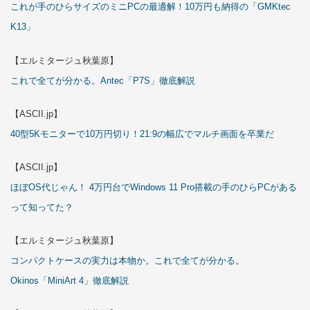
これが手のひらサイズのミニPCの最適解！10万円も納得の「GMKtec
K13」
【エルミタージュ秋葉原】
これで全てが分かる。Antec「P7S」徹底解説
【ASCII.jp】
40型5Kモニターで10万円切り！21:9の幅広でマルチ画面を卒業だ
【ASCII.jp】
ほぼOS代じゃん！ 4万円台でWindows 11 Pro搭載の手のひらPCがある
って知ってた？
【エルミタージュ秋葉原】
コンパクトケースの実力は本物か。これで全てが分かる。
Okinos「MiniArt 4」徹底解説