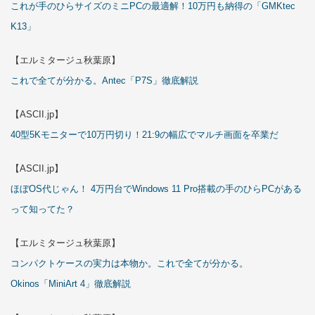
これが手のひらサイズのミニPCの最適解！10万円も納得の「GMKtec
K13」
【エルミタージュ秋葉原】
これで全てが分かる。Antec「P7S」徹底解説
【ASCII.jp】
40型5Kモニターで10万円切り！21:9の幅広でマルチ画面を卒業だ
【ASCII.jp】
ほぼOS代じゃん！ 4万円台でWindows 11 Pro搭載の手のひらPCがある
って知ってた？
【エルミタージュ秋葉原】
コンパクトケースの実力は本物か。これで全てが分かる。
Okinos「MiniArt 4」徹底解説