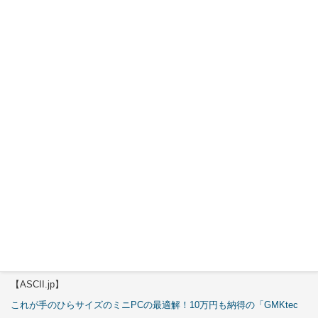
特集
【エルミタージュ秋葉原】
これで全てが分かる。Antec「C6 Curve Air」徹底解説
【ASCII.jp】
3万円のミニPC！価格だけならマジ優勝、これをどう使うのかで俺達が
試される
【エルミタージュ秋葉原】
これで全てが分かる。Antec「ST20M」徹底解説
【ASCII.jp】
これが手のひらサイズのミニPCの最適解！10万円も納得の「GMKtec