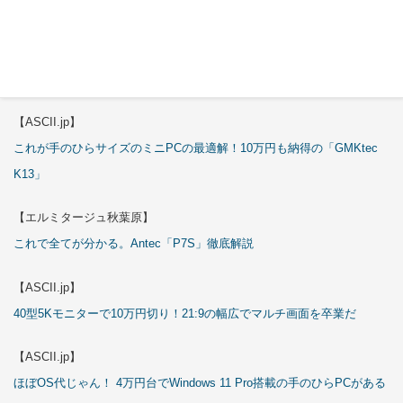
試される
【エルミタージュ秋葉原】
これで全てが分かる。Antec「ST20M」徹底解説
【ASCII.jp】
これが手のひらサイズのミニPCの最適解！10万円も納得の「GMKtec
K13」
【エルミタージュ秋葉原】
これで全てが分かる。Antec「P7S」徹底解説
【ASCII.jp】
40型5Kモニターで10万円切り！21:9の幅広でマルチ画面を卒業だ
【ASCII.jp】
ほぼOS代じゃん！ 4万円台でWindows 11 Pro搭載の手のひらPCがある