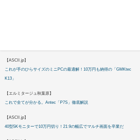
【ASCII.jp】
3万円のミニPC！価格だけならマジ優勝、これをどう使うのかで俺達が
試される
【エルミタージュ秋葉原】
これで全てが分かる。Antec「ST20M」徹底解説
【ASCII.jp】
これが手のひらサイズのミニPCの最適解！10万円も納得の「GMKtec
K13」
【エルミタージュ秋葉原】
これで全てが分かる。Antec「P7S」徹底解説
【ASCII.jp】
40型5Kモニターで10万円切り！21:9の幅広でマルチ画面を卒業だ