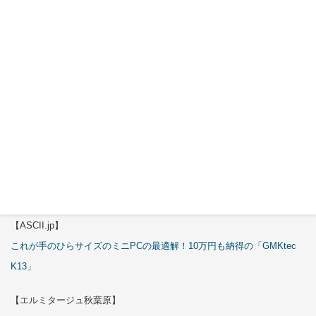
特集
【エルミタージュ秋葉原】
これで全てが分かる。Antec「C6 Curve Air」徹底解説
【ASCII.jp】
3万円のミニPC！価格だけならマジ優勝、これをどう使うのかで俺達が
試される
【エルミタージュ秋葉原】
これで全てが分かる。Antec「ST20M」徹底解説
【ASCII.jp】
これが手のひらサイズのミニPCの最適解！10万円も納得の「GMKtec
K13」
【エルミタージュ秋葉原】