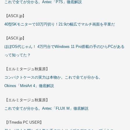
これで全てが分かる。Antec「P7S」徹底解説
【ASCII.jp】
40型5Kモニターで10万円切り！21:9の幅広でマルチ画面を卒業だ
【ASCII.jp】
ほぼOS代じゃん！ 4万円台でWindows 11 Pro搭載の手のひらPCがある
って知ってた？
【エルミタージュ秋葉原】
コンパクトケースの実力は本物か。これで全てが分かる。
Okinos「MiniArt 4」徹底解説
【エルミタージュ秋葉原】
これで全てが分かる。Antec「FLUX M」徹底解説
【ITmedia PC USER】