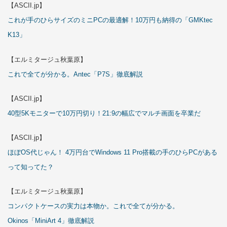
【ASCII.jp】
これが手のひらサイズのミニPCの最適解！10万円も納得の「GMKtec
K13」
【エルミタージュ秋葉原】
これで全てが分かる。Antec「P7S」徹底解説
【ASCII.jp】
40型5Kモニターで10万円切り！21:9の幅広でマルチ画面を卒業だ
【ASCII.jp】
ほぼOS代じゃん！ 4万円台でWindows 11 Pro搭載の手のひらPCがある
って知ってた？
【エルミタージュ秋葉原】
コンパクトケースの実力は本物か。これで全てが分かる。
Okinos「MiniArt 4」徹底解説