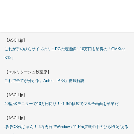
試される
【エルミタージュ秋葉原】
これで全てが分かる。Antec「ST20M」徹底解説
【ASCII.jp】
これが手のひらサイズのミニPCの最適解！10万円も納得の「GMKtec
K13」
【エルミタージュ秋葉原】
これで全てが分かる。Antec「P7S」徹底解説
【ASCII.jp】
40型5Kモニターで10万円切り！21:9の幅広でマルチ画面を卒業だ
【ASCII.jp】
ほぼOS代じゃん！ 4万円台でWindows 11 Pro搭載の手のひらPCがある