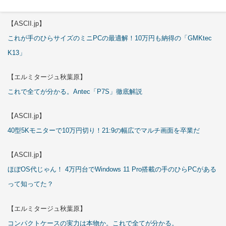
【ASCII.jp】
これが手のひらサイズのミニPCの最適解！10万円も納得の「GMKtec
K13」
【エルミタージュ秋葉原】
これで全てが分かる。Antec「P7S」徹底解説
【ASCII.jp】
40型5Kモニターで10万円切り！21:9の幅広でマルチ画面を卒業だ
【ASCII.jp】
ほぼOS代じゃん！ 4万円台でWindows 11 Pro搭載の手のひらPCがある
って知ってた？
【エルミタージュ秋葉原】
コンパクトケースの実力は本物か。これで全てが分かる。